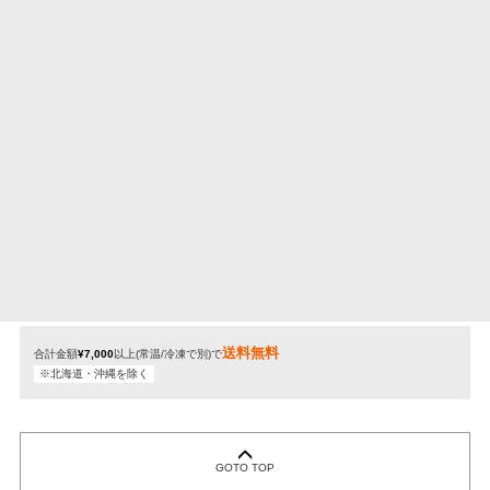
期間限定・ギフト・お得なセット
冷凍
期間限定・ギフト・お得なセット
常温
定期購入商品
冷凍
定期購入商品
常温
送料無料
合計金額
¥7,000
以上(常温/冷凍で別)で
※北海道・沖縄を除く
GOTO TOP