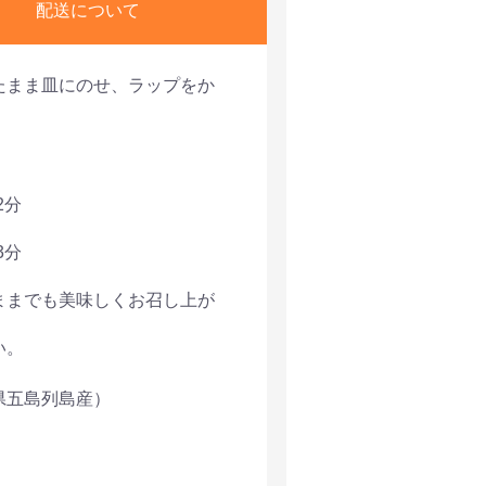
配送について
たまま皿にのせ、ラップをか
。
2分
3分
ままでも美味しくお召し上が
い。
県五島列島産）