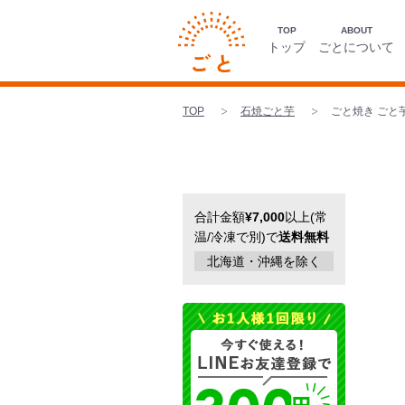
TOP
ABOUT
トップ
ごとについて
TOP
石焼ごと芋
ごと焼き ごと芋 
合計金額
¥7,000
以上(常
温/冷凍で別)で
送料無料
北海道・沖縄を除く