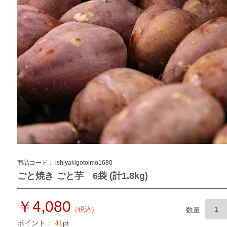
商品コード：
ishiyakigotoimo1680
ごと焼き ごと芋 6袋 (計1.8kg)
￥4,080
(税込)
数量
ポイント：
41
pt