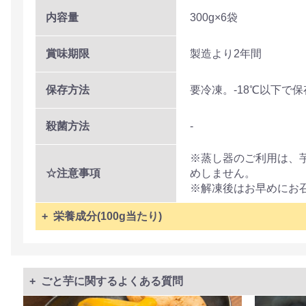
内容量
300g×6袋
賞味期限
製造より2年間
保存方法
要冷凍。-18℃以下で
殺菌方法
-
※蒸し器のご利用は、
☆注意事項
めしません。
※解凍後はお早めにお
栄養成分(100g当たり)
ごと芋に関するよくある質問