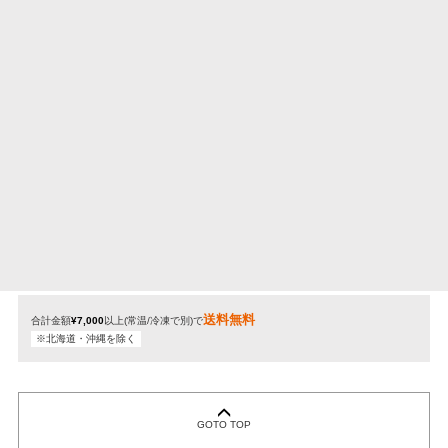
期間限定・ギフト・お得なセット
冷凍
期間限定・ギフト・お得なセット
常温
定期購入商品
冷凍
定期購入商品
常温
送料無料
合計金額
¥7,000
以上(常温/冷凍で別)で
※北海道・沖縄を除く
GOTO TOP